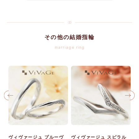
その他の結婚指輪
marriage ring
ヴィヴァージュ プルーヴ
ヴィヴァージュ スピラル
ヴ