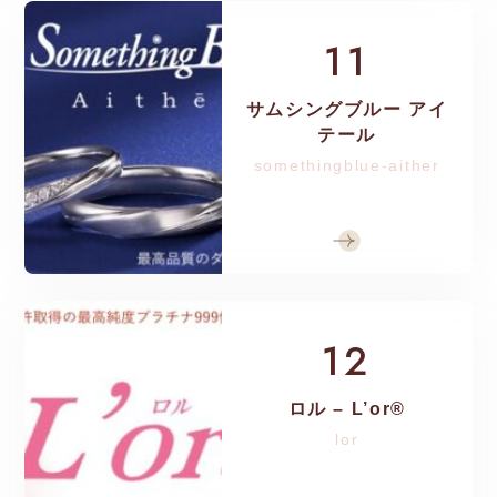
11
サムシングブルー アイ
テール
somethingblue-aither
12
ロル – L’or®︎
lor