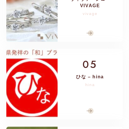
VIVAGE
vivage
05
ひな – hina
hina