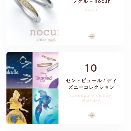
ノクル – nocur
nocur
10
セントピュール / ディ
ズニーコレクション
saintepure-disney-
cllection