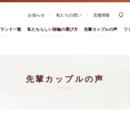
お知らせ
私たちの想い
店舗情報
ブランド一覧
私たちらしい指輪の選び方
先輩カップルの声
フ
brand List
how to choose a ring
couples voice
先輩カップルの声
voice