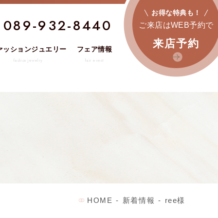
お得な特典も！
089-932-8440
ご来店はWEB予約で
来店予約
ァッションジュエリー
フェア情報
fashion jewelry
fair event
HOME
-
新着情報
-
ree様