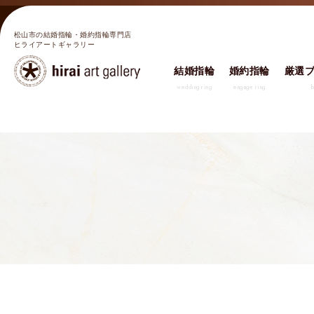
松山市の結婚指輪・婚約指輪専門店
ヒライアートギャラリー
結婚指輪
婚約指輪
厳選
wedding ring
engage ring